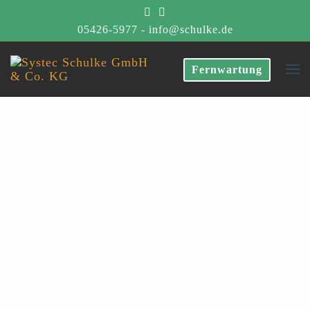
05426-5977
-
info@schulke.de
Fernwartung
Systec
Schulke
GmbH
& Co.
KG